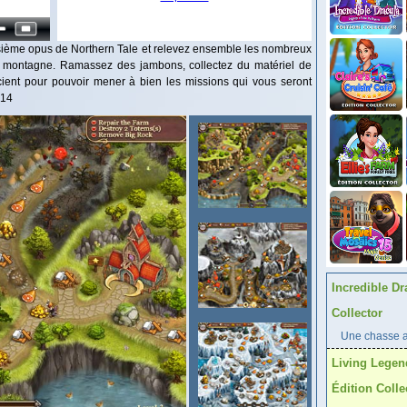
isième opus de Northern Tale et relevez ensemble les nombreux
la montagne. Ramassez des jambons, collectez du matériel de
scient pour pouvoir mener à bien les missions qui vous seront
014
Incredible Dr
Collector
Une chasse au
Living Legen
Édition Colle