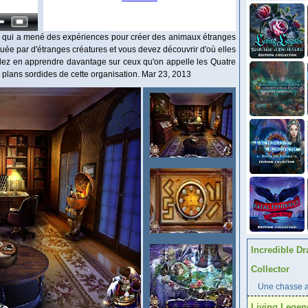
ez qui a mené des expériences pour créer des animaux étranges
aquée par d'étranges créatures et vous devez découvrir d'où elles
llez en apprendre davantage sur ceux qu'on appelle les Quatre
s plans sordides de cette organisation. Mar 23, 2013
Incredible Dr
Collector
Une chasse au
Living Legen