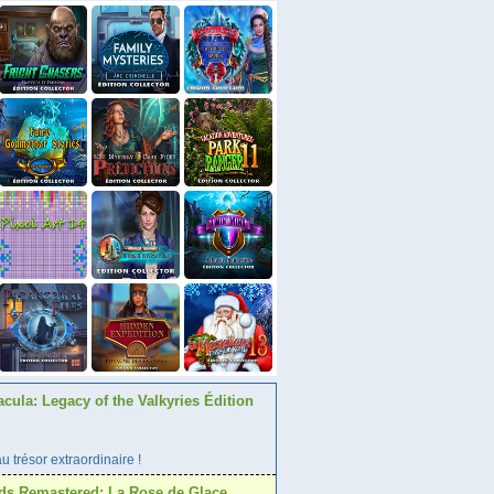
acula: Legacy of the Valkyries Édition
 trésor extraordinaire !
ds Remastered: La Rose de Glace