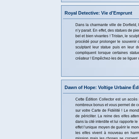
Royal Detective: Vie d’Emprunt
Dans la charmante ville de Dorfield, 
n’y parait. En effet, des statues de p
bel et bien vivantes ! Tristan, le sculp
procédé pour prolonger le souvenir
sculptant leur statue puis en leur 
compliquent lorsque certaines statue
créateur ! Empêchez-les de se liguer c
Dawn of Hope: Voltige Urbaine Édi
Cette Édition Collector est un accès 
nombreux bonus et vous permet de co
sur votre Carte de Fidélité ! Le mon
de péricliter. La reine des elfes at
dans la cité interdite et lui rapporte l
effet l’unique moyen de guérir le mo
les elfes vivent à nouveau en harm
mission mais les choses se corsent