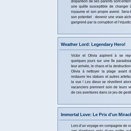
disparition de ses parents sont enter
une quête susceptible de changer 
royaume et son propre avenir. Sera-t
son potentiel : devenir une vraie alc
gangrené par la corruption et l’injusti
Weather Lord: Legendary Hero!
Victor et Olivia aspirent à se rep
quelques jours sur une île paradis
leur arrivée, le chaos et la destruction
Olivia à nettoyer la plage avant 
restaurer les statues et autres artefa
la vue ! Les dieux se réveillent alo
vacanciers prennent soin de leurs ve
de ces aventures dans ce jeu de gest
Immortal Love: Le Prix d'un Mirac
Lors d’un voyage en compagnie de vot