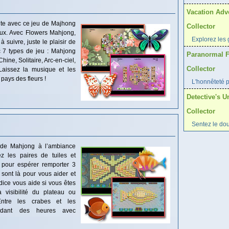
Vacation Adv
te avec ce jeu de Majhong
Collector
aux. Avec Flowers Mahjong,
Explorez les
 suivre, juste le plaisir de
ec 7 types de jeu : Mahjong
Paranormal F
hine, Solitaire, Arc-en-ciel,
Collector
 Laissez la musique et les
 pays des fleurs !
L'honnêteté p
Detective's 
Collector
Sentez le do
 de Mahjong à l’ambiance
z les paires de tuiles et
e pour espérer remporter 3
sont là pour vous aider et
ndice vous aide si vous êtes
visibilité du plateau ou
ntre les crabes et les
ndant des heures avec