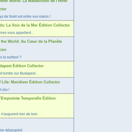
ther World: La Malédiction de l'Hiver
ctor
ys de Noël est entre vos mains !
s: La Voix de la Mer Édition Collector
bres vous appellent...
 the World: Au Cœur de la Planète
ctor
us la surface ?
dapest Édition Collector
it tombe sur Budapest...
f Life: Meridiem Édition Collector
n jeu !
L'Empreinte Temporelle Édition
 n'augurent rien de bon.
cier désespéré