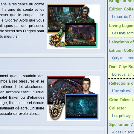
Bridge to Ano
ans la résidence du comte
Édition Colle
 fils aîné du comte et les
penser que le coupable se
Le sort du Pa
le Oldgrey. Alors que vous
Living Legend
 attaqués par une présence
ible secret des Oldgrey pour
Les flots som
 du meurtrier.
Labyrinths of
Édition Colle
Qu'y a-t-il so
Dark City: Bu
Lorsque la nu
lement quand soudain des
ombe à ses blessures et se
Reflections o
antôme. Il doit absolument
L'avenir est e
 en accomplissant un rituel
ôtel Baker où d’étranges
Grim Tales: 
age, il rencontre et écoute
Collector
âtiment délabré. L’histoire
répuscule se révèle alors…
Les présages
Spellarium 7
Aidez un sor