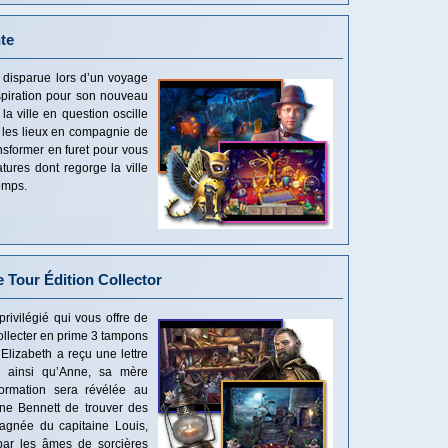
nte
 disparue lors d’un voyage
spiration pour son nouveau
la ville en question oscille
ez les lieux en compagnie de
nsformer en furet pour vous
atures dont regorge la ville
emps.
e Tour Édition Collector
privilégié qui vous offre de
llecter en prime 3 tampons
 Elizabeth a reçu une lettre
, ainsi qu’Anne, sa mère
nformation sera révélée au
ane Bennett de trouver des
agnée du capitaine Louis,
 par les âmes de sorcières