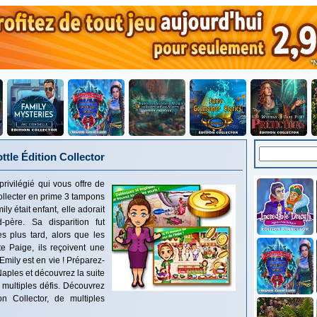
ttle Édition Collector
privilégié qui vous offre de
llecter en prime 3 tampons
ly était enfant, elle adorait
père. Sa disparition fut
s plus tard, alors que les
te Paige, ils reçoivent une
Emily est en vie ! Préparez-
aples et découvrez la suite
x multiples défis. Découvrez
on Collector, de multiples