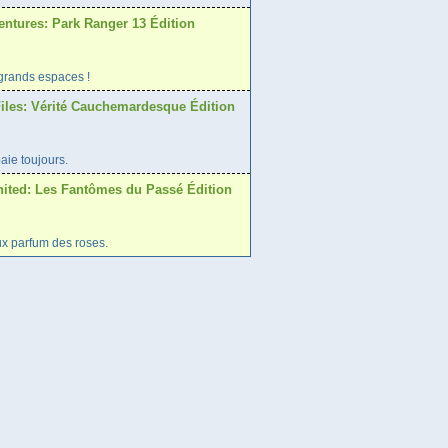
entures: Park Ranger 13 Édition
 grands espaces !
iles: Vérité Cauchemardesque Édition
aie toujours.
United: Les Fantômes du Passé Édition
ux parfum des roses.