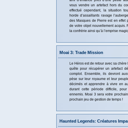
ami d’enfance près d’une petite au
vous vendre un artefact hors du c
effectué cependant, la situation t
horde d’assaillants ravage l’auberge
des Masques de Pierre est en effet p
de votre objet nouvellement acquis. 
la confrérie ainsi qu’à l’emprise magiq
Moai 3: Trade Mission
Le Héros est de retour avec sa chère 
quête pour récupérer un artefact d
complot. Ensemble, ils devront aus
pèse sur leur royaume et leur peuple
décimés et apprendre à vivre en auta
durant cette période difficile, pou
ennemis. Moai 3 sera votre prochain
prochain jeu de gestion de temps !
Haunted Legends: Créatures Impar