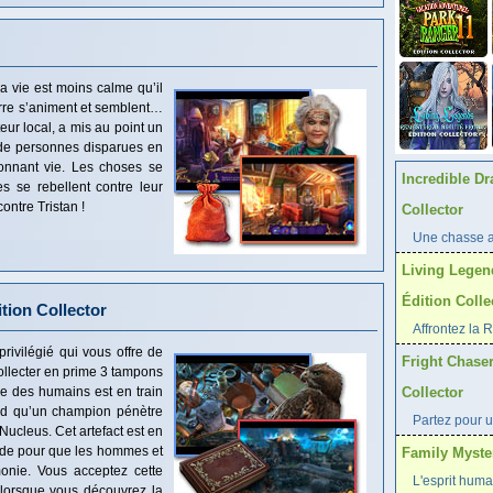
la vie est moins calme qu’il
ierre s’animent et semblent…
teur local, a mis au point un
 de personnes disparues en
donnant vie. Les choses se
Incredible Dr
s se rebellent contre leur
ontre Tristan !
Collector
Une chasse au
Living Legen
Édition Colle
tion Collector
Affrontez la 
privilégié qui vous offre de
Fright Chaser
llecter en prime 3 tampons
de des humains est en train
Collector
tend qu’un champion pénètre
Partez pour u
e Nucleus. Cet artefact est en
nde pour que les hommes et
Family Myster
onie. Vous acceptez cette
L'esprit huma
 lorsque vous découvrez la