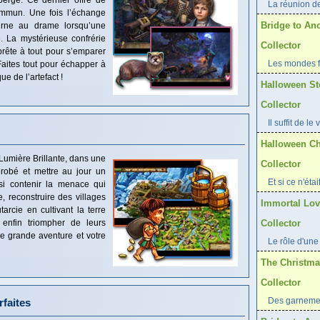
berge. Ce dernier offre de
La réunion d
ommun. Une fois l’échange
Bridge to An
ourne au drame lorsqu’une
. La mystérieuse confrérie
Collector
rête à tout pour s’emparer
Les mondes fé
Faites tout pour échapper à
ue de l’artefact !
Halloween St
Collector
Il suffit de le 
Halloween Chr
Lumière Brillante, dans une
Collector
érobé et mettre au jour un
Et si ce n'éta
si contenir la menace qui
, reconstruire des villages
Immortal Love
rcie en cultivant la terre
r enfin triompher de leurs
Collector
e grande aventure et votre
Le rôle d'une 
The Christmas
Collector
Des garnemen
faites