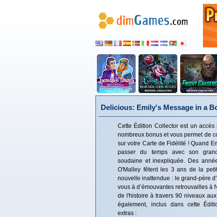
Delicious: Emily's Message in a Bo
Cette Édition Collector est un accès 
nombreux bonus et vous permet de co
sur votre Carte de Fidélité ! Quand Emi
passer du temps avec son grand-
soudaine et inexpliquée. Des année
O'Malley fêtent les 3 ans de la peti
nouvelle inattendue : le grand-père d'
vous à d’émouvantes retrouvailles à N
de l'histoire à travers 90 niveaux au
également, inclus dans cette Éditi
extras :