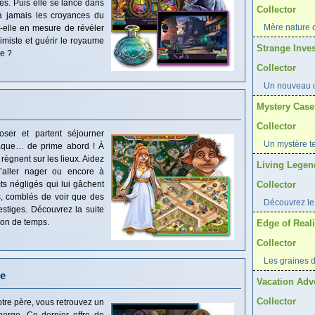
rés. Puis elle se lance dans
Collector
à jamais les croyances du
Mère nature c
-elle en mesure de révéler
himiste et guérir le royaume
Strange Inves
ce ?
Collector
Un nouveau d
Mystery Case
Collector
oser et partent séjourner
Un mystère t
iaque… de prime abord ! À
 règnent sur les lieux. Aidez
Living Legen
d’aller nager ou encore à
cts négligés qui lui gâchent
Collector
rs, comblés de voir que des
Découvrez le 
stiges. Découvrez la suite
ion de temps.
Edge of Reali
Collector
Les graines 
le
Vacation Adv
Collector
re père, vous retrouvez un