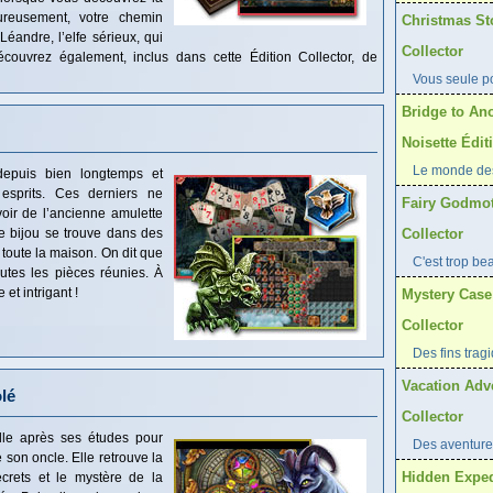
ureusement, votre chemin
Christmas Sto
éandre, l’elfe sérieux, qui
Collector
couvrez également, inclus dans cette Édition Collector, de
Vous seule p
Bridge to An
Noisette Édit
Le monde des
epuis bien longtemps et
esprits. Ces derniers ne
Fairy Godmot
oir de l’ancienne amulette
e bijou se trouve dans des
Collector
toute la maison. On dit que
C'est trop bea
outes les pièces réunies. À
et intrigant !
Mystery Case 
Collector
Des fins trag
Vacation Adv
lé
Collector
lle après ses études pour
Des aventures
son oncle. Elle retrouve la
Hidden Expedi
crets et le mystère de la