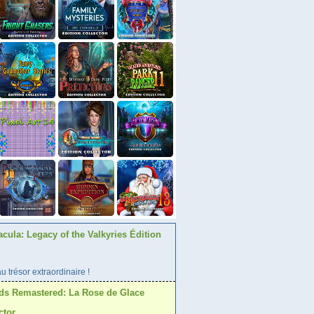
acula: Legacy of the Valkyries Édition
 trésor extraordinaire !
ds Remastered: La Rose de Glace
ctor