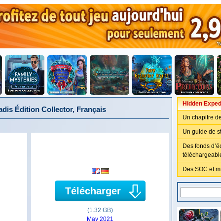
Hidden Expedi
dis Édition Collector, Français
Un chapitre d
Un guide de st
Des fonds d’é
téléchargeabl
Des SOC et mi
Télécharger
(1.32 GB)
May 2021