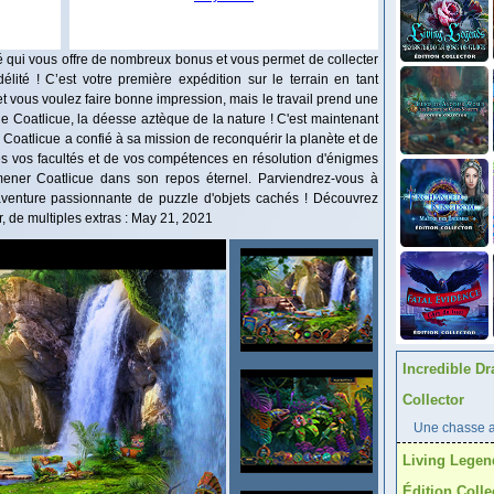
ié qui vous offre de nombreux bonus et vous permet de collecter
lité ! C’est votre première expédition sur le terrain en tant
 vous voulez faire bonne impression, mais le travail prend une
le Coatlicue, la déesse aztèque de la nature ! C'est maintenant
i Coatlicue a confié à sa mission de reconquérir la planète et de
es vos facultés et de vos compétences en résolution d'énigmes
mener Coatlicue dans son repos éternel. Parviendrez-vous à
aventure passionnante de puzzle d'objets cachés ! Découvrez
r, de multiples extras : May 21, 2021
Incredible Dr
Collector
Une chasse au
Living Legen
Édition Colle