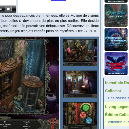
te pour des vacances bien méritées, elle est victime de visions
jour, celles-ci deviennent de plus en plus réelles. Elle décide
ns, espérant enfin pouvoir s'en débarrasser. Découvrez des lieux
crets, un jeu d'objets cachés plein de mystères ! Dec 27, 2010
Incredible Dr
Collector
Une chasse au
Living Legen
Édition Colle
Affrontez la 