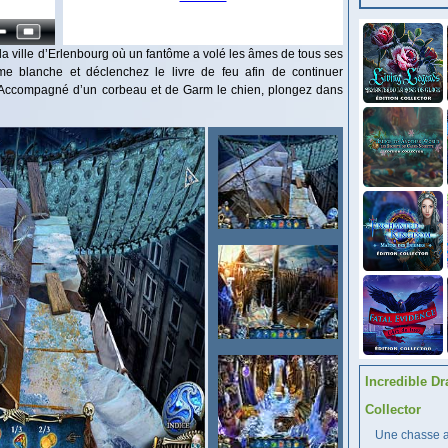
la ville d’Erlenbourg où un fantôme a volé les âmes de tous ses
me blanche et déclenchez le livre de feu afin de continuer
s. Accompagné d’un corbeau et de Garm le chien, plongez dans
Incredible Dr
Collector
Une chasse au