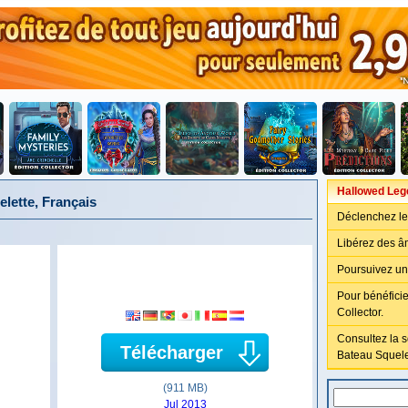
Hallowed Leg
lette, Français
Déclenchez le 
Libérez des â
Poursuivez un
Pour bénéficie
Collector.
Consultez la 
Télécharger
Bateau Squele
(911 MB)
Jul 2013