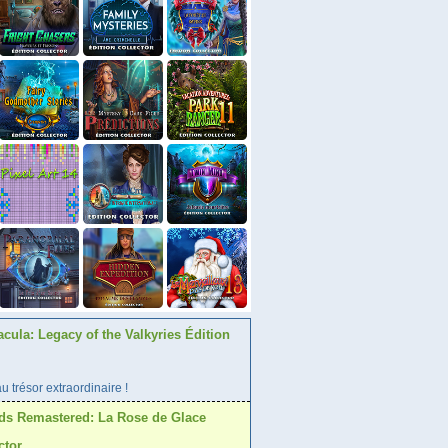
acula: Legacy of the Valkyries Édition
 trésor extraordinaire !
ds Remastered: La Rose de Glace
ctor