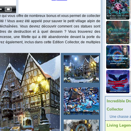
ié qui vous offre de nombreux bonus et vous permet de collecter
té ! Vous avez été appelé pour sauver le petit village alpin de
 déchaînées. Vous devrez découvrir comment ces statues sont
dres de destruction et à quel dessein ? Vous trouverez des
cesse, une fillette qui a été abandonnée devant la porte du
ez également, inclus dans cette Edition Collector, de multiples
Incredible Dr
Collector
Une chasse au
Living Legen