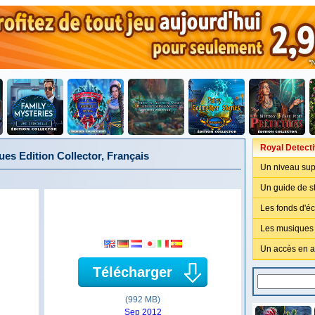
Royal Detecti
ues Edition Collector, Français
Un niveau sup
Un guide de st
Les fonds d'é
Les musiques 
Un accès en a
Télécharger
(992 MB)
Sep 2012