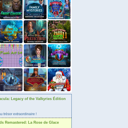
acula: Legacy of the Valkyries Édition
 trésor extraordinaire !
ds Remastered: La Rose de Glace