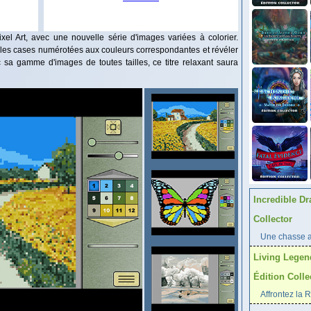
el Art, avec une nouvelle série d'images variées à colorier.
 les cases numérotées aux couleurs correspondantes et révéler
sa gamme d'images de toutes tailles, ce titre relaxant saura
Incredible Dr
Collector
Une chasse au
Living Legen
Édition Colle
Affrontez la 