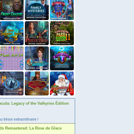
acula: Legacy of the Valkyries Édition
 trésor extraordinaire !
ds Remastered: La Rose de Glace