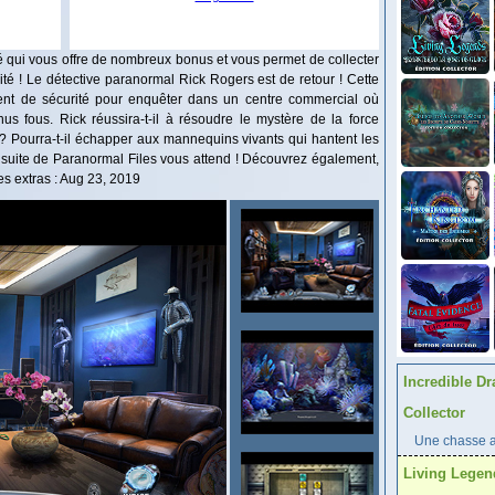
ié qui vous offre de nombreux bonus et vous permet de collecter
té ! Le détective paranormal Rick Rogers est de retour ! Cette
'agent de sécurité pour enquêter dans un centre commercial où
s fous. Rick réussira-t-il à résoudre le mystère de la force
 ? Pourra-t-il échapper aux mannequins vivants qui hantent les
a suite de Paranormal Files vous attend ! Découvrez également,
les extras : Aug 23, 2019
Incredible Dr
Collector
Une chasse au
Living Legen