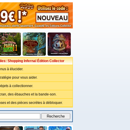
les: Shopping Infernal Édition Collector
nus à élucider.
ratégie pour vous aider.
bjets à collectionner.
cran, des ébauches et la bande-son.
es et des pièces secrètes à débloquer.