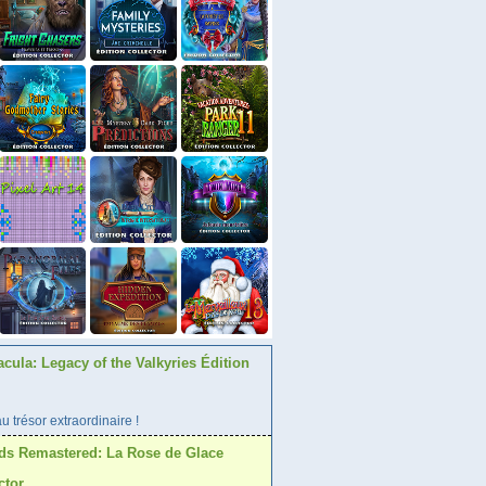
acula: Legacy of the Valkyries Édition
 trésor extraordinaire !
ds Remastered: La Rose de Glace
ctor