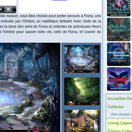
le maison, vous êtes choisie pour porter secours à Fiona, une
é enlevée par l'Ombre, un maléfique farfadet. Avec l'aide de la
ez la trace des amis de Fiona et collectez de précieuses fleurs
 l'Ombre pour sauver votre vie, celle de Fiona, et l’avenir du
Incredible Dr
Collector
Une chasse au
Living Legen
Édition Colle