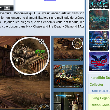
nture ! Découvrez qui lui a livré un ancien artefact dans son
diction qui entoure le diamant. Explorez une multitude de scènes
s. Déjouez les pièges que vos ennemis vous ont tendus, les
u côté obscur dans Nick Chase and the Deadly Diamond ! Apr
Incredible Dr
Collector
Une chasse au
Living Legen
Édition Colle