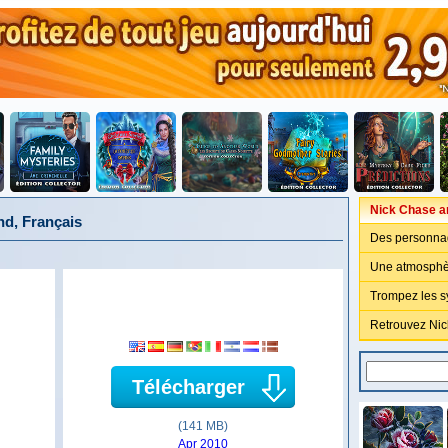
Nick Chase a
d, Français
Des personna
Une atmosphè
Trompez les s
Retrouvez Nic
Télécharger
(141 MB)
Apr 2010