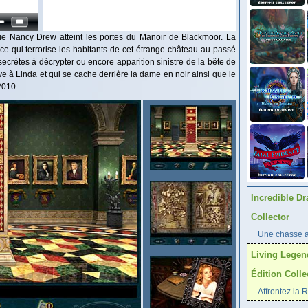
rsque Nancy Drew atteint les portes du Manoir de Blackmoor. La
 ce qui terrorise les habitants de cet étrange château au passé
ecrètes à décrypter ou encore apparition sinistre de la bête de
e à Linda et qui se cache derrière la dame en noir ainsi que le
 2010
Incredible Dr
Collector
Une chasse au
Living Legen
Édition Colle
Affrontez la 