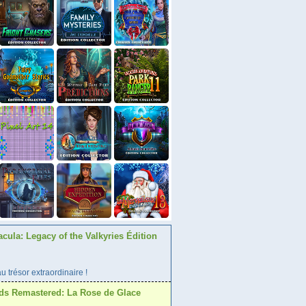
acula: Legacy of the Valkyries Édition
 trésor extraordinaire !
ds Remastered: La Rose de Glace