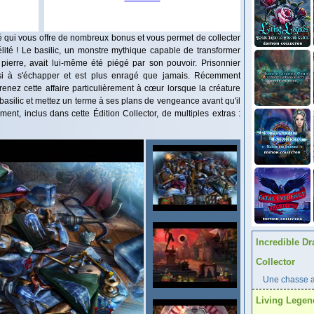
ié qui vous offre de nombreux bonus et vous permet de collecter
lité ! Le basilic, un monstre mythique capable de transformer
ierre, avait lui-même été piégé par son pouvoir. Prisonnier
si à s'échapper et est plus enragé que jamais. Récemment
z cette affaire particulièrement à cœur lorsque la créature
u basilic et mettez un terme à ses plans de vengeance avant qu'il
ent, inclus dans cette Édition Collector, de multiples extras :
Incredible Dr
Collector
Une chasse au
Living Legen