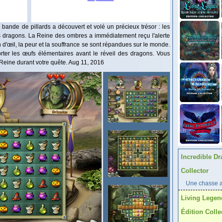
 bande de pillards a découvert et volé un précieux trésor : les
 dragons. La Reine des ombres a immédiatement reçu l'alerte
in d'œil, la peur et la souffrance se sont répandues sur le monde.
ter les œufs élémentaires avant le réveil des dragons. Vous
 Reine durant votre quête. Aug 11, 2016
Incredible Dr
Collector
Une chasse au
Living Legen
Édition Colle