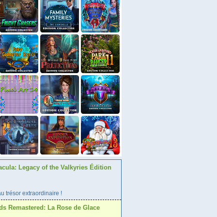
acula: Legacy of the Valkyries Édition
 trésor extraordinaire !
ds Remastered: La Rose de Glace