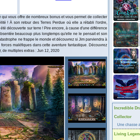
ié qui vous offre de nombreux bonus et vous permet de collecter
té ! À son retour des Terres Perdue où elle a rétabli l'ordre,
é découverte sur terre ! Pire encore, à cause d'une différence
absentée beaucoup plus longtemps qu'elle ne le pensait et son
e catastrophe ne frappe le monde et découvrez si Jim parviendra à
s forces maléfiques dans cette aventure fantastique. Découvrez
, de multiples extras : Jun 12, 2020
Incredible Dr
Collector
Une chasse au
Living Legen