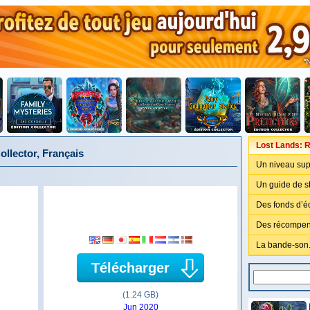
Lost Lands: R
llector, Français
Un niveau sup
Un guide de st
Des fonds d’é
Des récompen
La bande-son
Télécharger
(1.24 GB)
Jun 2020