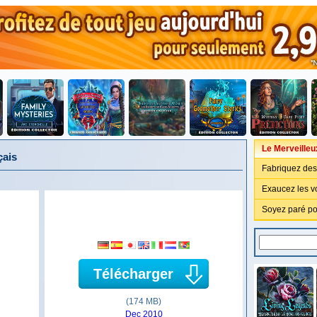
Le Merveilleu
çais
Fabriquez des 
Exaucez les v
Soyez paré po
Télécharger
(174 MB)
Dec 2010