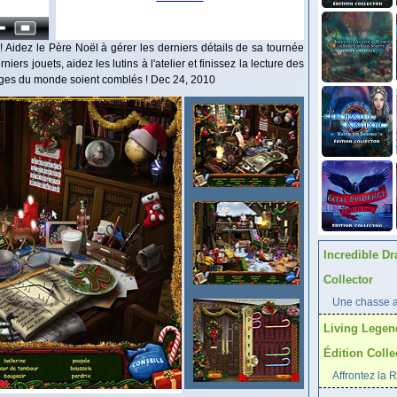
J ! Aidez le Père Noël à gérer les derniers détails de sa tournée
ers jouets, aidez les lutins à l'atelier et finissez la lecture des
sages du monde soient comblés ! Dec 24, 2010
Incredible Dr
Collector
Une chasse au
Living Legen
Édition Colle
Affrontez la 