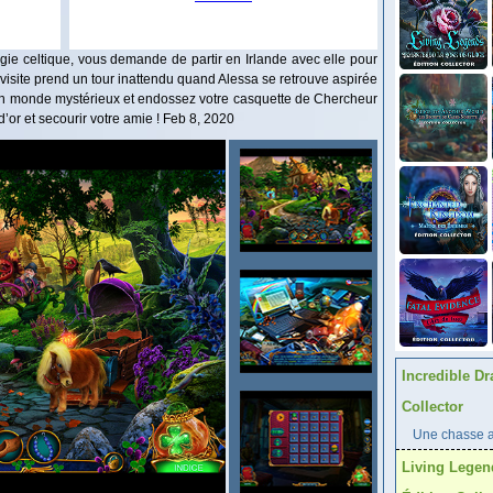
gie celtique, vous demande de partir en Irlande avec elle pour
isite prend un tour inattendu quand Alessa se retrouve aspirée
n monde mystérieux et endossez votre casquette de Chercheur
d’or et secourir votre amie ! Feb 8, 2020
Incredible Dr
Collector
Une chasse au
Living Legen