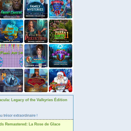
acula: Legacy of the Valkyries Édition
 trésor extraordinaire !
ds Remastered: La Rose de Glace