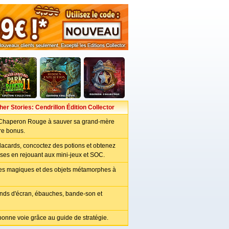
er Stories: Cendrillon Édition Collector
t Chaperon Rouge à sauver sa grand-mère
re bonus.
lacards, concoctez des potions et obtenez
es en rejouant aux mini-jeux et SOC.
s magiques et des objets métamorphes à
onds d'écran, ébauches, bande-son et
bonne voie grâce au guide de stratégie.