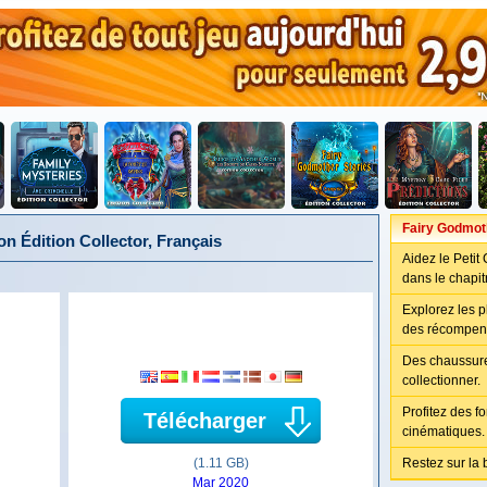
Fairy Godmoth
n Édition Collector, Français
Aidez le Peti
dans le chapit
Explorez les p
des récompens
Des chaussure
collectionner.
Profitez des f
Télécharger
cinématiques.
(1.11 GB)
Restez sur la 
Mar 2020