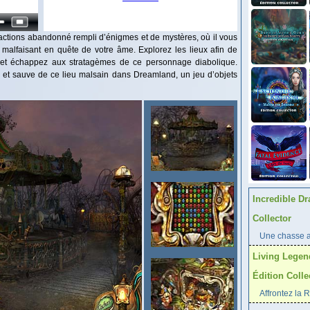
actions abandonné rempli d’énigmes et de mystères, où il vous
 malfaisant en quête de votre âme. Explorez les lieux afin de
, et échappez aux stratagèmes de ce personnage diabolique.
e et sauve de ce lieu malsain dans Dreamland, un jeu d’objets
Incredible Dr
Collector
Une chasse au
Living Legen
Édition Colle
Affrontez la 