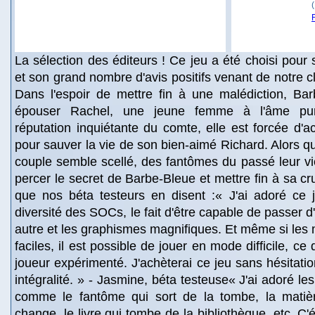
La sélection des éditeurs ! Ce jeu a été choisi pour 
et son grand nombre d'avis positifs venant de notre c
Dans l'espoir de mettre fin à une malédiction, Ba
épouser Rachel, une jeune femme à l'âme pur
réputation inquiétante du comte, elle est forcée d
pour sauver la vie de son bien-aimé Richard. Alors qu
couple semble scellé, des fantômes du passé leur v
percer le secret de Barbe-Bleue et mettre fin à sa c
que nos béta testeurs en disent :« J'ai adoré ce j
diversité des SOCs, le fait d'être capable de passer 
autre et les graphismes magnifiques. Et même si les m
faciles, il est possible de jouer en mode difficile, ce
joueur expérimenté. J'achèterai ce jeu sans hésitatio
intégralité. » - Jasmine, béta testeuse« J'ai adoré les
comme le fantôme qui sort de la tombe, la matiè
change, le livre qui tombe de la bibliothèque, etc. C'é