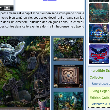
petit ami en est le captif et ce tueur en série vous prend pour le
 votre bien-aimé en vie, vous allez devoir entrer dans son jeu
Errez dans un cimetière, élucidez des énigmes dans un château
des contes dans cette aventure dont la fin heureuse ne dépend
Incredible Dr
Collector
Une chasse au
Living Legen
Édition Colle
Affrontez la 