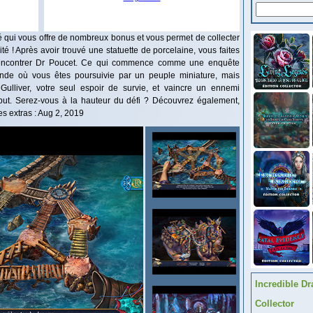
ié qui vous offre de nombreux bonus et vous permet de collecter
é ! Après avoir trouvé une statuette de porcelaine, vous faites
rencontrer Dr Poucet. Ce qui commence comme une enquête
de où vous êtes poursuivie par un peuple miniature, mais
Gulliver, votre seul espoir de survie, et vaincre un ennemi
put. Serez-vous à la hauteur du défi ? Découvrez également,
les extras : Aug 2, 2019
Incredible Dr
Collector