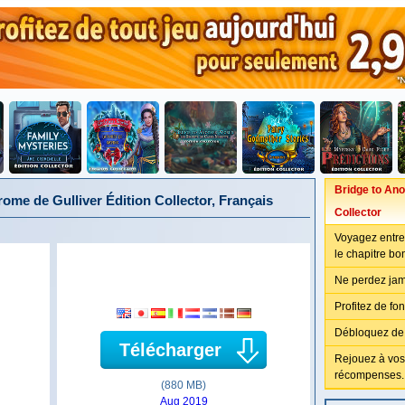
Bridge to Ano
ome de Gulliver Édition Collector, Français
Collector
Voyagez entre 
le chapitre bo
Ne perdez jama
Profitez de fo
Débloquez de
Télécharger
Rejouez à vos
récompenses.
(880 MB)
Aug 2019